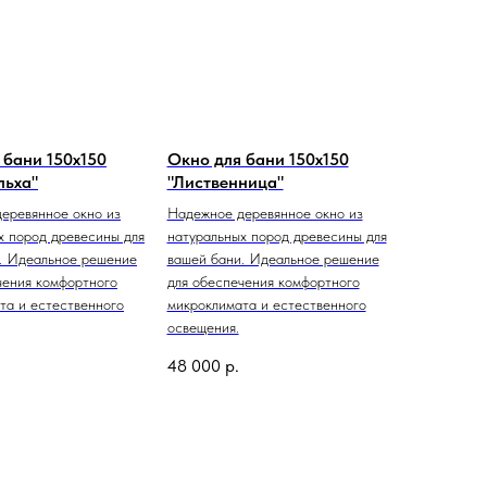
 бани 150х150
Окно для бани 150х150
льха"
"Лиственница"
еревянное окно из
Надежное деревянное окно из
х пород древесины для
натуральных пород древесины для
. Идеальное решение
вашей бани. Идеальное решение
чения комфортного
для обеспечения комфортного
та и естественного
микроклимата и естественного
освещения.
48 000
р.