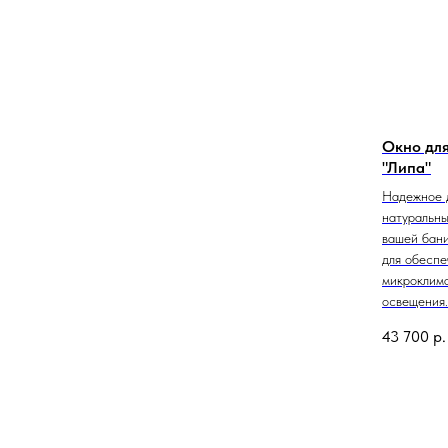
Окно для
"Липа"
Надежное 
натуральны
вашей бан
для обеспе
микроклима
освещения.
43 700
р.