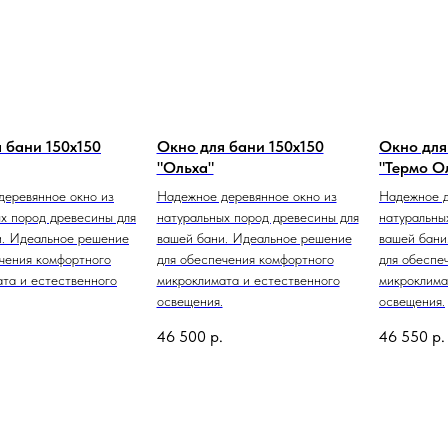
 бани 150х150
Окно для бани 150х150
Окно для
"Ольха"
"Термо О
деревянное окно из
Надежное деревянное окно из
Надежное д
х пород древесины для
натуральных пород древесины для
натуральны
и. Идеальное решение
вашей бани. Идеальное решение
вашей бани
чения комфортного
для обеспечения комфортного
для обеспе
та и естественного
микроклимата и естественного
микроклима
освещения.
освещения.
46 500
р.
46 550
р.