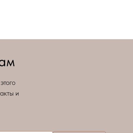
рам
этого
акты и