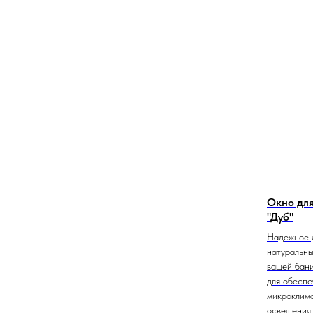
Окно для
"Дуб"
Надежное 
натуральны
вашей бан
для обеспе
микроклима
освещения.