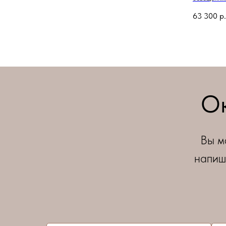
63 300
р.
Ок
Вы м
напиш