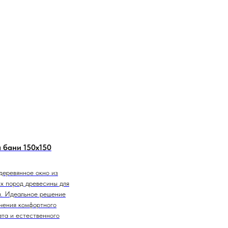
 бани 150х150
деревянное окно из
х пород древесины для
и. Идеальное решение
чения комфортного
та и естественного