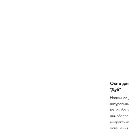
Окно для
"Дуб"
Надежное 
натуральны
вашей бан
для обеспе
микроклима
освещения.