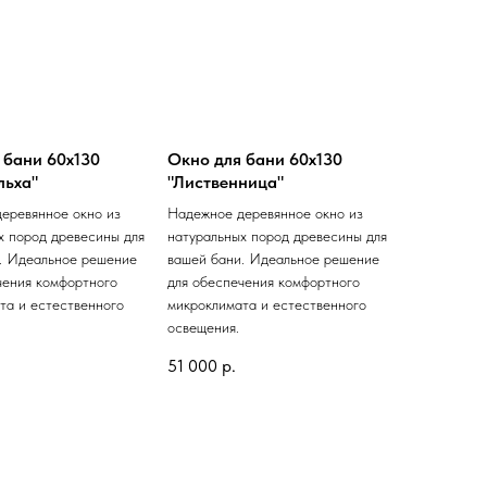
 бани 60х130
Окно для бани 60х130
льха"
"Лиственница"
еревянное окно из
Надежное деревянное окно из
х пород древесины для
натуральных пород древесины для
. Идеальное решение
вашей бани. Идеальное решение
чения комфортного
для обеспечения комфортного
та и естественного
микроклимата и естественного
освещения.
51 000
р.