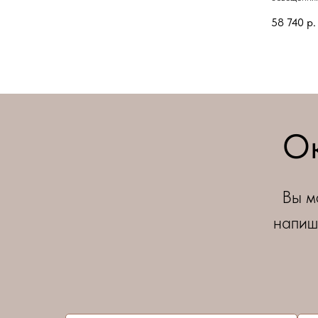
58 740
р.
Ок
Вы м
напиш