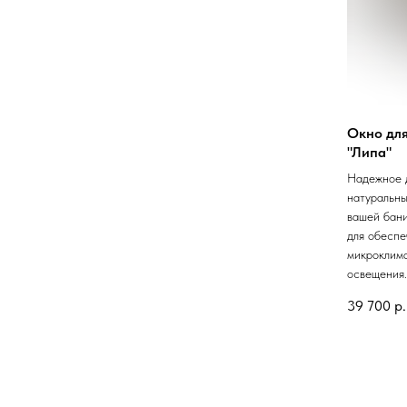
Окно для
"Липа"
Надежное 
натуральны
вашей бан
для обеспе
микроклима
освещения.
39 700
р.