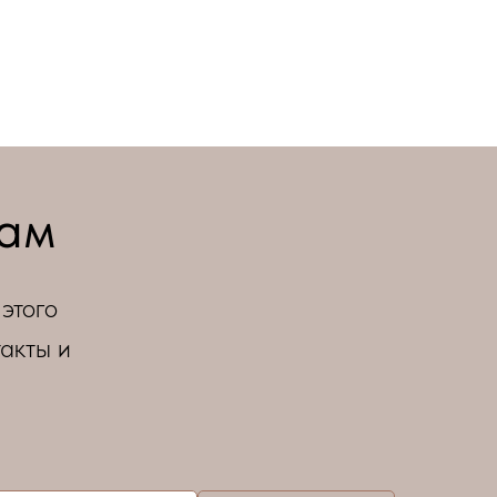
рам
этого
акты и