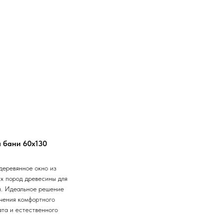
 бани 60х130
деревянное окно из
х пород древесины для
и. Идеальное решение
чения комфортного
та и естественного