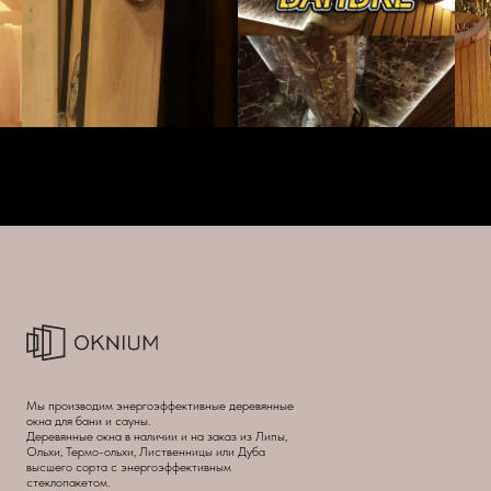
Мы производим энергоэффективные деревянные
окна для бани и сауны.
Деревянные окна в наличии и на заказ из Липы,
Ольхи, Термо-ольхи, Лиственницы или Дуба
высшего сорта с энергоэффективным
стеклопакетом.