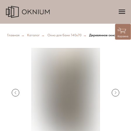
Главная
→
Каталог
→
Окно для бани 140х70
→
Деревянное окно Липа