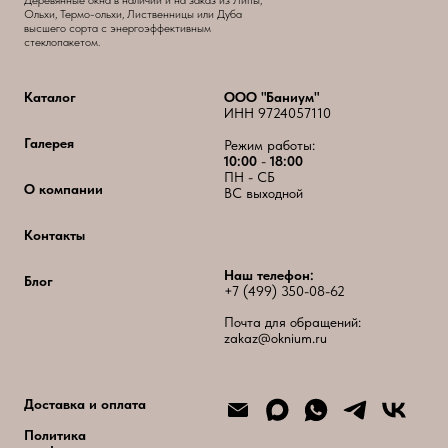
Деревянные окна в наличии и на заказ из Липы,
Ольхи, Термо-ольхи, Лиственницы или Дуба
высшего сорта с энергоэффективным
стеклопакетом.
Каталог
ООО "Баниум"
ИНН 9724057110
Галерея
Режим работы:
10:00
-
18:00
ПН - СБ
О компании
ВС выходной
Контакты
Наш телефон:
Блог
+7 (499) 350-08-62
Почта для обращений:
zakaz@oknium.ru
Доставка и оплата
Политика