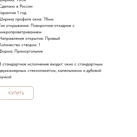
Сделано в России
Гарантия 1 год
Ширина профиля окна: 78мм
Тип открывания: Поворотное-откидное с
микропроветриванием
Направление открытия: Правый
Количество створок: 1
Форма: Прямоугольник
В стандартное исполнение входит: окно с стандартным
двухкамерным стеклопакетом, капельником и дубовой
ручкой
КУПИТЬ