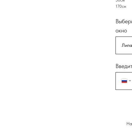
170см
Выбери
окно
Введит
На