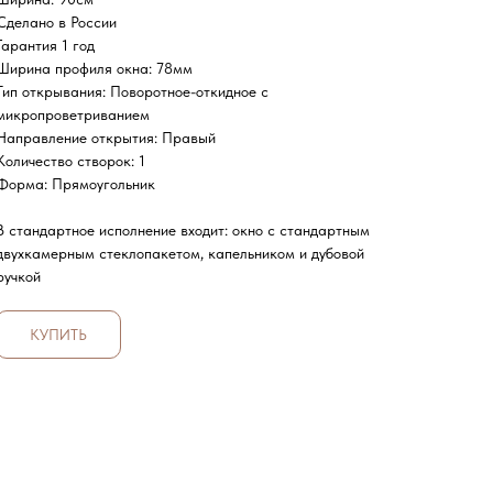
Сделано в России
Гарантия 1 год
Ширина профиля окна: 78мм
Тип открывания: Поворотное-откидное с
микропроветриванием
Направление открытия: Правый
Количество створок: 1
Форма: Прямоугольник
В стандартное исполнение входит: окно с стандартным
двухкамерным стеклопакетом, капельником и дубовой
ручкой
КУПИТЬ