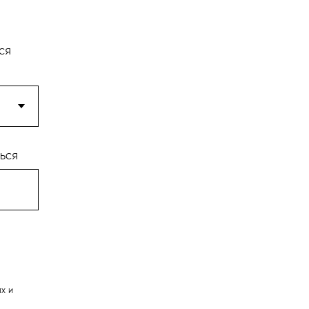
ся
ься
х и