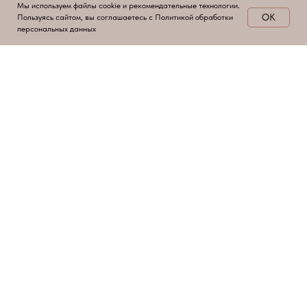
Мы используем файлы cookie и рекомендательные технологии.
OK
Пользуясь сайтом, вы соглашаетесь с Политикой обработки
персональных данных
Монтаж печей и дымоходов
Профессиональный монтаж печей дымоходов в домах и
банях по стандартам пожарной безопасности.
Подробнее
Окна в интерьере