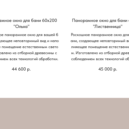
мное окно для бани 60х200
Панорамное окно для бани
"Ольха"
"Лиственница"
ое панорамное окно для вашей б
Роскошное панорамное окно для
дающее неповторимый вид и напо
ани, создающее неповторимый в
 помещение естественным свето
лняющее помещение естественн
товлено из отборной древесины с
м. Изготовлено из отборной дре
нием всех технологий обработки.
соблюдением всех технологий об
44 600
р.
45 000
р.