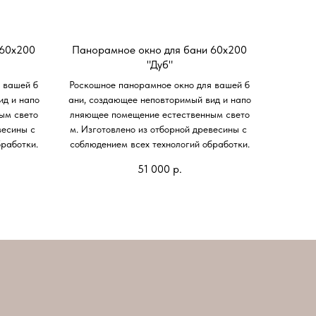
 60х200
Панорамное окно для бани 60х200
"Дуб"
 вашей б
Роскошное панорамное окно для вашей б
ид и напо
ани, создающее неповторимый вид и напо
ым свето
лняющее помещение естественным свето
весины с
м. Изготовлено из отборной древесины с
работки.
соблюдением всех технологий обработки.
51 000
р.