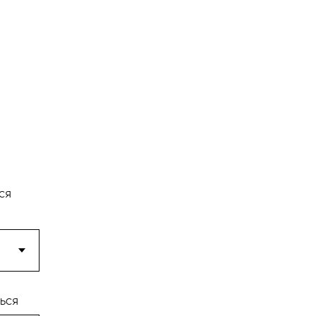
ся
ься