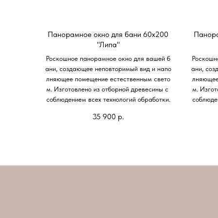
Панорамное окно для бани 60х200
Панора
"Липа"
Роскошное панорамное окно для вашей б
Роскошн
ани, создающее неповторимый вид и напо
ани, соз
лняющее помещение естественным свето
лняющее
м. Изготовлено из отборной древесины с
м. Изго
соблюдением всех технологий обработки.
соблюде
35 900
р.