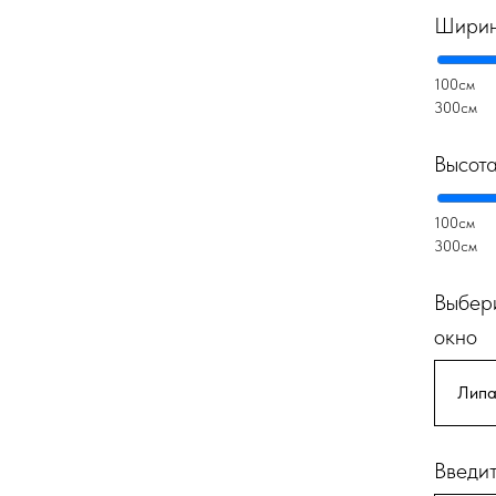
Ширин
100см
300см
Высот
100см
300см
Выбери
окно
Введит