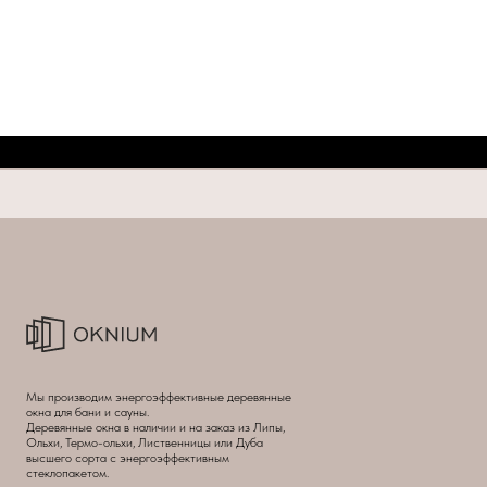
Мы производим энергоэффективные деревянные
окна для бани и сауны.
Деревянные окна в наличии и на заказ из Липы,
Ольхи, Термо-ольхи, Лиственницы или Дуба
высшего сорта с энергоэффективным
стеклопакетом.