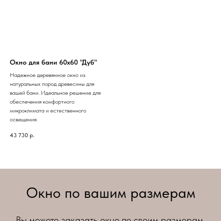
Окно для бани 60х60 "Дуб"
Надежное деревянное окно из
натуральных пород древесины для
вашей бани. Идеальное решение для
обеспечения комфортного
микроклимата и естественного
освещения.
43 730
р.
Окно по вашим размерам
Вы можете заказать окно по своим размерам,