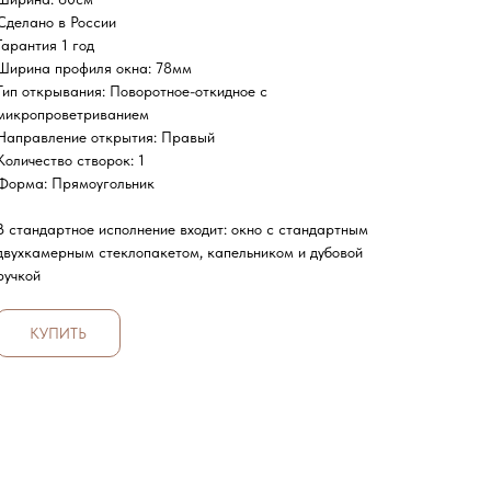
Сделано в России
Гарантия 1 год
Ширина профиля окна: 78мм
Тип открывания: Поворотное-откидное с
микропроветриванием
Направление открытия: Правый
Количество створок: 1
Форма: Прямоугольник
В стандартное исполнение входит: окно с стандартным
двухкамерным стеклопакетом, капельником и дубовой
ручкой
КУПИТЬ